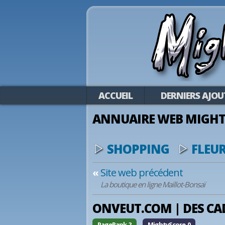
ACCUEIL
DERNIERS AJOU
ANNUAIRE WEB MIGHT
SHOPPING
FLEU
«
Site web précédent
La boutique en ligne Maillot-Bonsaï
ONVEUT.COM | DES CA
PageRank ?
MightyScore 0