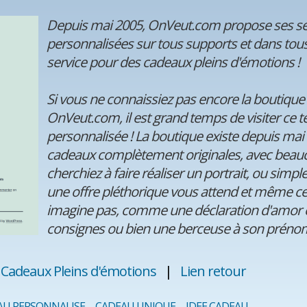
Depuis mai 2005, OnVeut.com propose ses ser
personnalisées sur tous supports et dans tous 
service pour des cadeaux pleins d'émotions !
Si vous ne connaissiez pas encore la boutiqu
OnVeut.com, il est grand temps de visiter ce t
personnalisée ! La boutique existe depuis mai
cadeaux complètement originales, avec beauc
cherchiez à faire réaliser un portrait, ou sim
une offre pléthorique vous attend et même cer
imagine pas, comme une déclaration d'amor e
consignes ou bien une berceuse à son prénom
Cadeaux Pleins d'émotions
|
Lien retour
AU PERSONNALISE
CADEAU UNIQUE
IDEE CADEAU