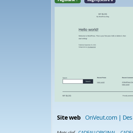
Site web
OnVeut.com | Des 
Mots clef
CADEAU ORIGINAL
CADE