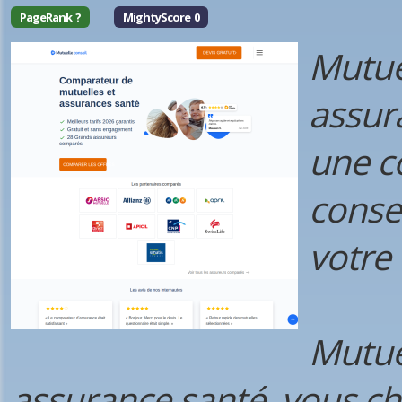
PageRank ?
MightyScore 0
Mutue
assur
une c
consei
votre
Mutue
assurance santé, vous ch