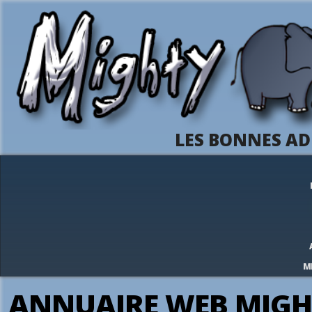
LES BONNES AD
M
ANNUAIRE WEB MIGH