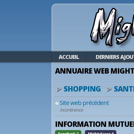
ACCUEIL
DERNIERS AJOU
ANNUAIRE WEB MIGHT
SHOPPING
SANT
«
Site web précédent
Incontinence
INFORMATION MUTUEL
PageRank ?
MightyScore 0