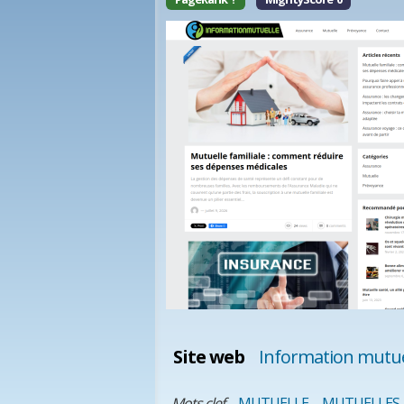
Site web
Information mutue
Mots clef
MUTUELLE
MUTUELLES