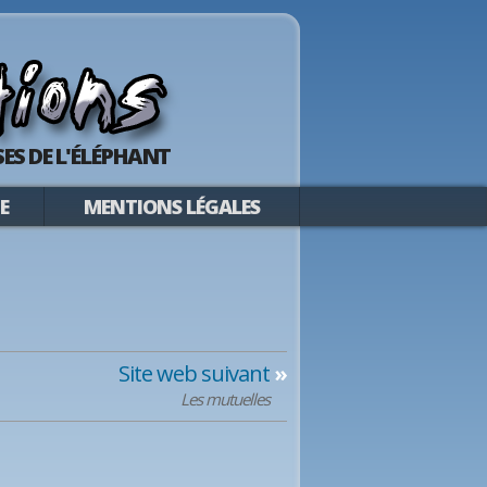
ES DE L'ÉLÉPHANT
E
MENTIONS LÉGALES
Site web suivant
»
Les mutuelles