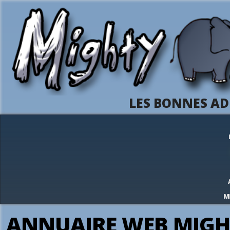
LES BONNES AD
M
ANNUAIRE WEB MIGH