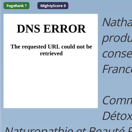
PageRank ?
MightyScore 0
Nathal
produi
conse
Franc
Comme
Détox
Naturopathie et Beauté 