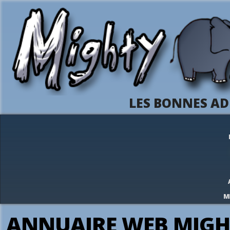
LES BONNES AD
M
ANNUAIRE WEB MIGH