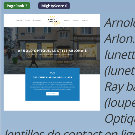
PageRank ?
MightyScore 0
Arnold
Arlon.
lunett
(lune
Ray ba
(loup
Optiq
lentilles de contact en lig