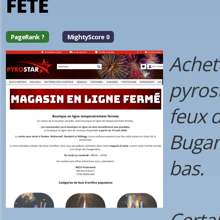
FÊTE
PageRank ?
MightyScore 0
Achete
pyros
feux d
Bugan
bas.
Certa