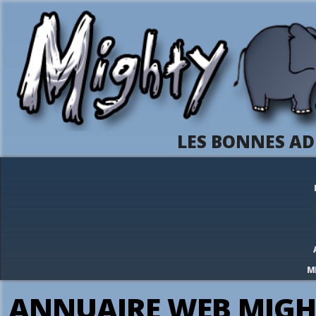
LES BONNES AD
M
ANNUAIRE WEB MIGH