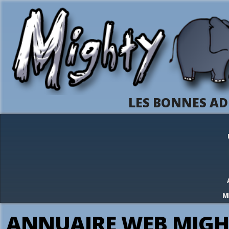
LES BONNES AD
M
ANNUAIRE WEB MIGH