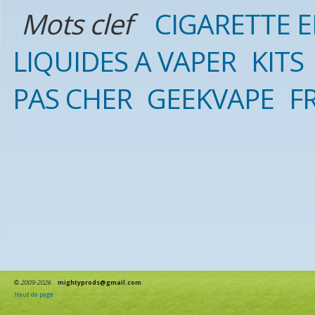
Mots clef
CIGARETTE 
LIQUIDES A VAPER
KITS
PAS CHER
GEEKVAPE
F
©
2009-2026
mightyprods@gmail.com
Haut de page