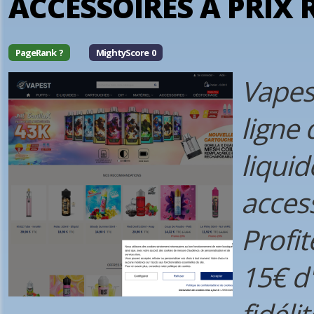
ACCESSOIRES À PRIX 
PageRank ?
MightyScore 0
Vapest
ligne 
liquid
access
Profit
15€ d
fidél