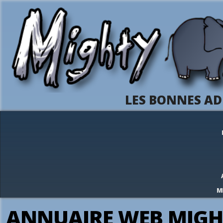
LES BONNES AD
M
ANNUAIRE WEB MIGH