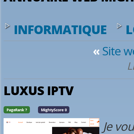
INFORMATIQUE
L
«
Site 
L
LUXUS IPTV
PageRank ?
MightyScore 0
Je vo