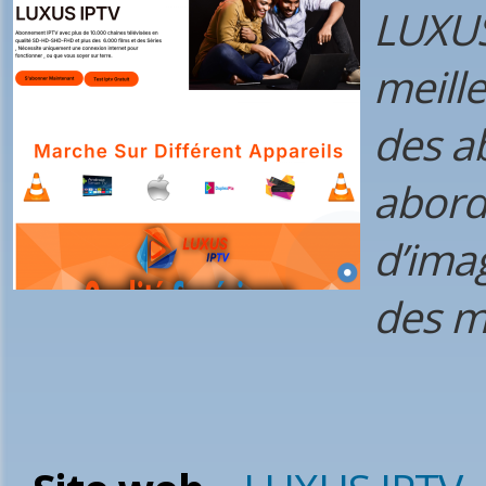
LUXUS 
meille
des a
abord
d’ima
des mi