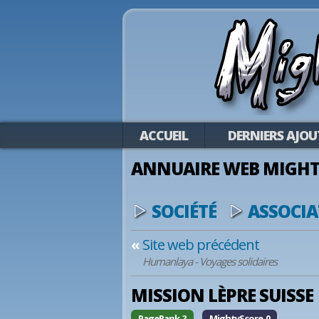
ACCUEIL
DERNIERS AJOU
ANNUAIRE WEB MIGHT
SOCIÉTÉ
ASSOCIA
«
Site web précédent
Humanlaya - Voyages solidaires
MISSION LÈPRE SUISSE
PageRank ?
MightyScore 0