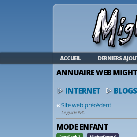
ACCUEIL
DERNIERS AJOU
ANNUAIRE WEB MIGHT
INTERNET
BLOGS
«
Site web précédent
Le guide IMC
MODE ENFANT
PageRank ?
MightyScore 0