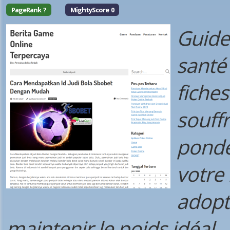
PageRank ?
MightyScore 0
Guide
santé 
fiches
souff
pondé
votre
adopt
maintenir le poids idéal.