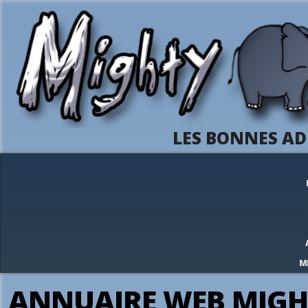
LES BONNES AD
M
ANNUAIRE WEB MIGH