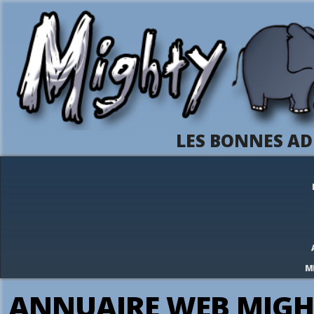
LES BONNES AD
M
ANNUAIRE WEB MIGH