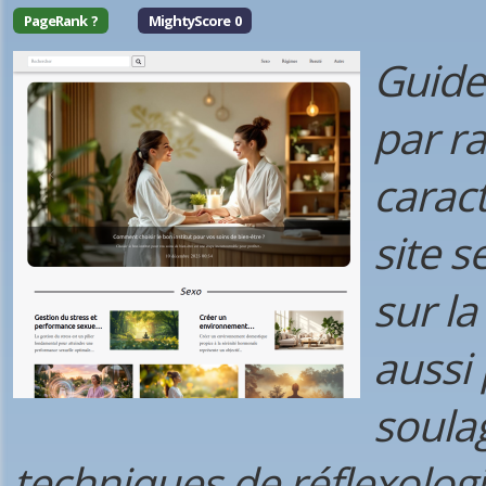
PageRank ?
MightyScore 0
Guide
par ra
carac
site 
sur l
aussi
soula
techniques de réflexologi