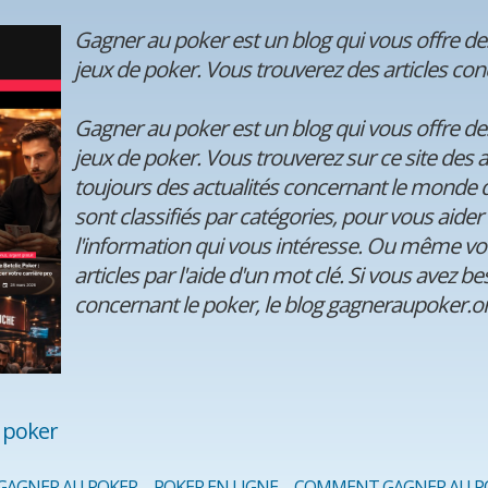
Gagner au poker est un blog qui vous offre d
jeux de poker. Vous trouverez des articles co
Gagner au poker est un blog qui vous offre d
jeux de poker. Vous trouverez sur ce site des ar
toujours des actualités concernant le monde du
sont classifiés par catégories, pour vous aider
l'information qui vous intéresse. Ou même vo
articles par l'aide d'un mot clé. Si vous avez 
concernant le poker, le blog gagneraupoker.or
g poker
GAGNER AU POKER
POKER EN LIGNE
COMMENT GAGNER AU P