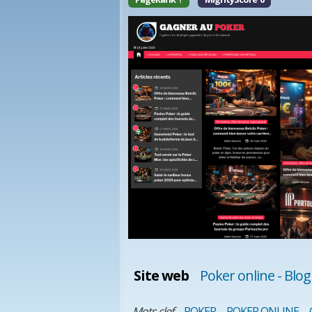
Site web
Poker online - Blo
Mots clef
POKER
POKER ONLINE