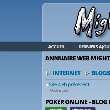
ACCUEIL
DERNIERS AJOU
ANNUAIRE WEB MIGHT
INTERNET
BLOGS
«
Site web précédent
Mode enfant
POKER ONLINE - BLOG
PageRank ?
MightyScore 0