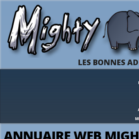
LES BONNES AD
M
ANNUAIRE WEB MIGH