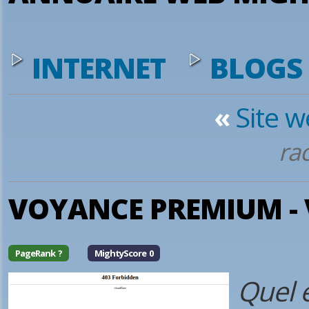
INTERNET
BLOGS
«
Site 
rac
VOYANCE PREMIUM - 
PageRank ?
MightyScore 0
Quel e