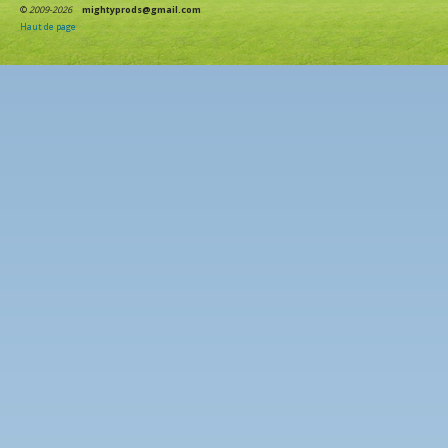
©
2009-2026
mightyprods@gmail.com
Haut de page