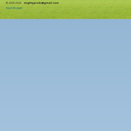
©
2009-2026
mightyprods@gmail.com
Haut de page