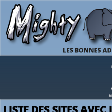
LES BONNES AD
M
LISTE DES SITES AVEC