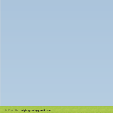
©
2009-2026
mightyprods@gmail.com