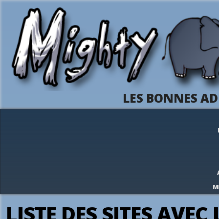
LES BONNES AD
M
LISTE DES SITES AVEC 