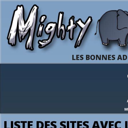
LES BONNES AD
M
LISTE DES SITES AVEC