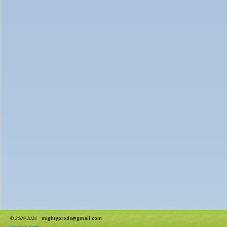
©
2009-2026
mightyprods@gmail.com
Haut de page