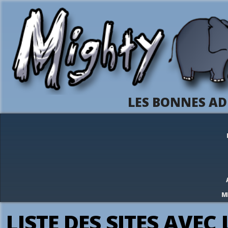
LES BONNES AD
M
LISTE DES SITES AVEC