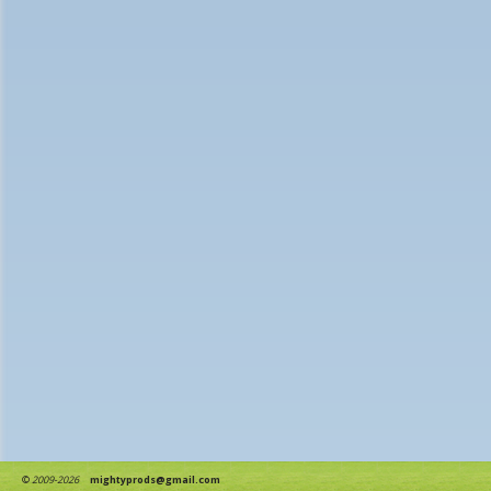
©
2009-2026
mightyprods@gmail.com