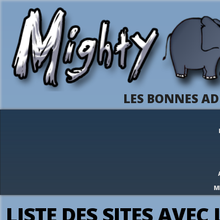
LES BONNES AD
M
LISTE DES SITES AVEC 