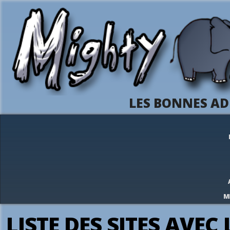
LES BONNES AD
M
LISTE DES SITES AVEC 