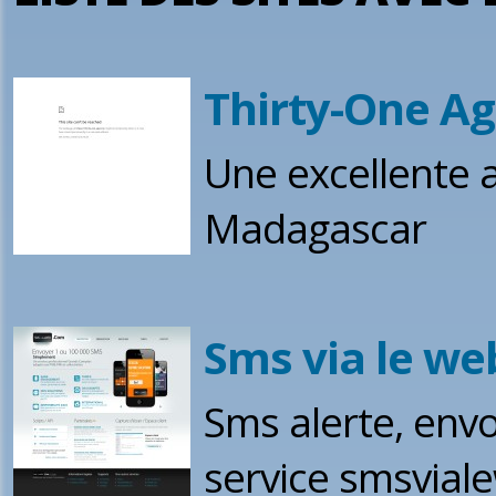
Thirty-One A
Une excellente 
Madagascar
Sms via le we
Sms alerte, env
service smsvial