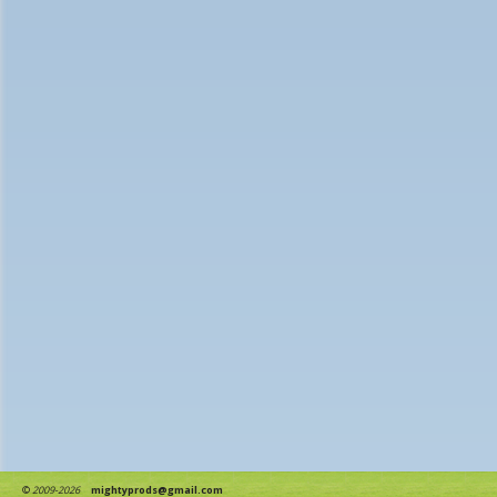
©
2009-2026
mightyprods@gmail.com