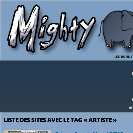
LES BONNE
M
LISTE DES SITES AVEC LE TAG « ARTISTE »