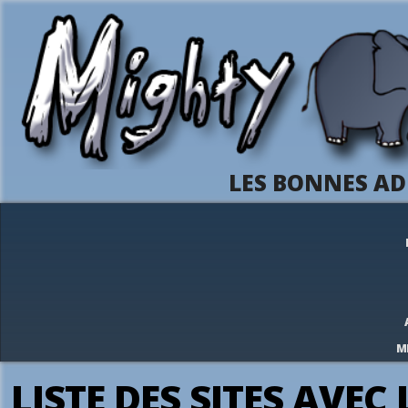
LES BONNES AD
M
LISTE DES SITES AVEC