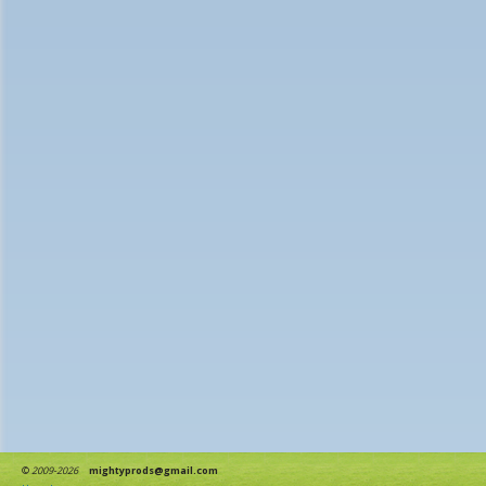
©
2009-2026
mightyprods@gmail.com