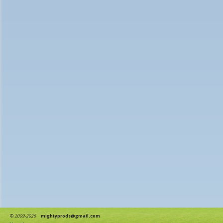
©
2009-2026
mightyprods@gmail.com