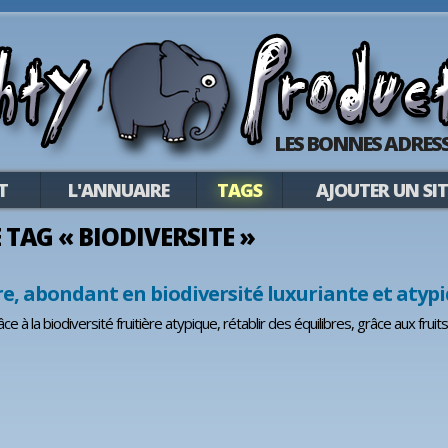
LES BONNES ADRESS
T
L'ANNUAIRE
TAGS
AJOUTER UN SIT
E TAG « BIODIVERSITE »
re, abondant en biodiversité luxuriante et atyp
e à la biodiversité fruitière atypique, rétablir des équilibres, grâce aux frui