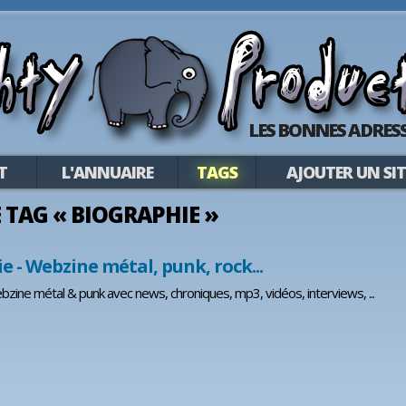
LES BONNES ADRESS
T
L'ANNUAIRE
TAGS
AJOUTER UN SIT
LE TAG « BIOGRAPHIE »
e - Webzine métal, punk, rock...
bzine métal & punk avec news, chroniques, mp3, vidéos, interviews, ...