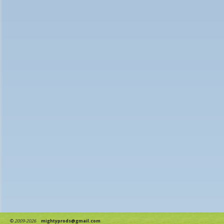
©
2009-2026
mightyprods@gmail.com