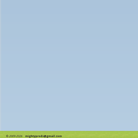
©
2009-2026
mightyprods@gmail.com