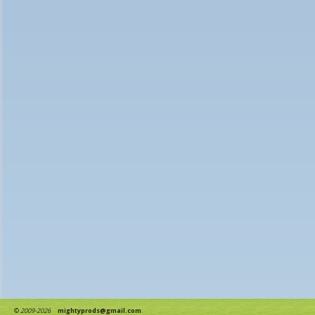
©
2009-2026
mightyprods@gmail.com