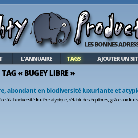
LES BONNES ADRESS
T
L'ANNUAIRE
TAGS
AJOUTER UN SIT
E TAG « BUGEY LIBRE »
re, abondant en biodiversité luxuriante et atyp
e à la biodiversité fruitière atypique, rétablir des équilibres, grâce aux frui