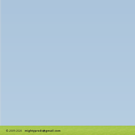
©
2009-2026
mightyprods@gmail.com