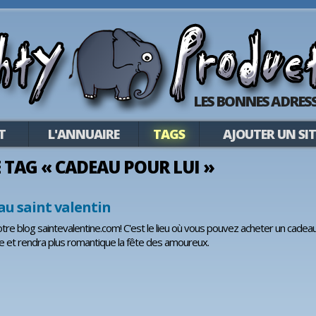
LES BONNES ADRESS
T
L'ANNUAIRE
TAGS
AJOUTER UN SIT
LE TAG « CADEAU POUR LUI »
au saint valentin
tre blog saintevalentine.com! C'est le lieu où vous pouvez acheter un cadeau 
e et rendra plus romantique la fête des amoureux.