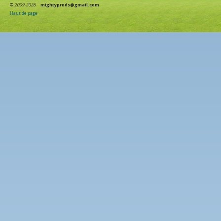
©
2009-2026
mightyprods@gmail.com
Haut de page