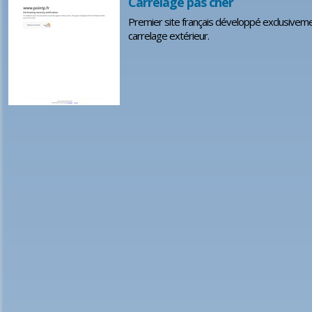
Carrelage pas cher
Premier site français développé exclusivement
carrelage extérieur.