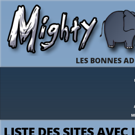
LES BONNES AD
M
LISTE DES SITES AVEC