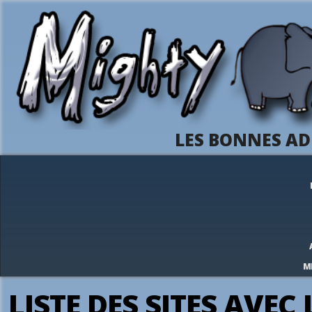
LES BONNES AD
M
LISTE DES SITES AVEC 