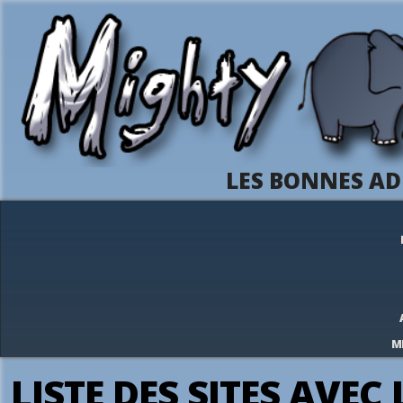
LES BONNES AD
M
LISTE DES SITES AVEC 