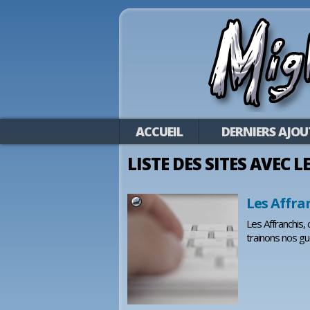
ACCUEIL
DERNIERS AJOU
LISTE DES SITES AVEC
Les Affra
Les Affranchis,
trainons nos gu