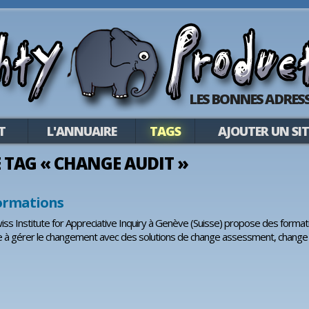
LES BONNES ADRESS
T
L'ANNUAIRE
TAGS
AJOUTER UN SIT
LE TAG « CHANGE AUDIT »
ormations
ss Institute for Appreciative Inquiry à Genève (Suisse) propose des format
e à gérer le changement avec des solutions de change assessment, change