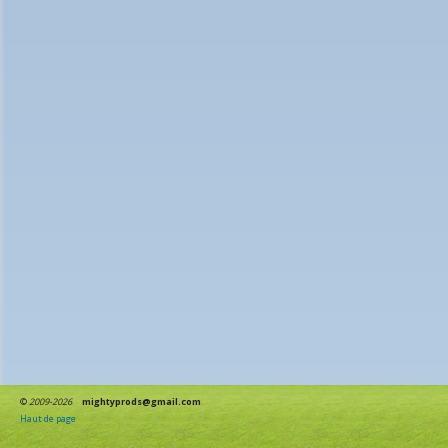
©
2009-2026
mightyprods@gmail.com
Haut de page