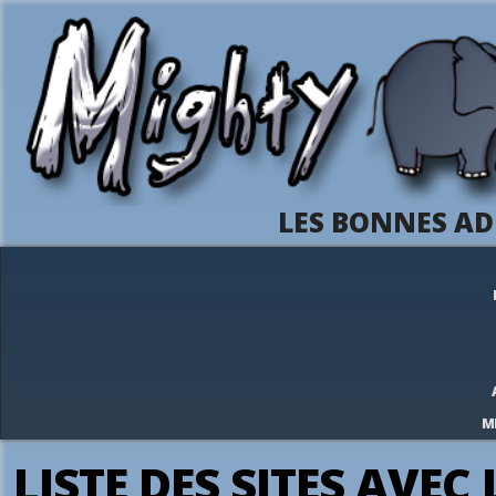
LES BONNES AD
M
LISTE DES SITES AVEC 