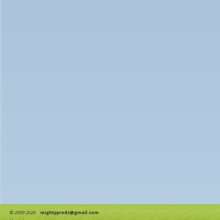
©
2009-2026
mightyprods@gmail.com