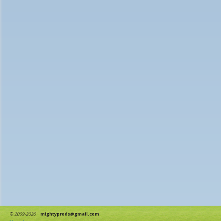
©
2009-2026
mightyprods@gmail.com