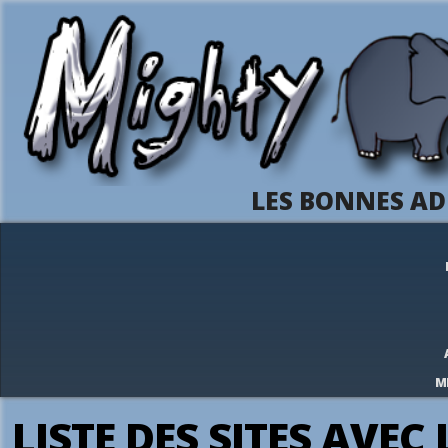
LES BONNES AD
M
LISTE DES SITES AVEC