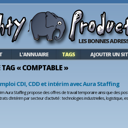
LES BONNES ADRESS
T
L'ANNUAIRE
TAGS
AJOUTER UN SIT
LE TAG « COMPTABLE »
emploi CDI, CDD et intérim avec Aura Staffing
rim Aura Staffing propose des offres de travail temporaire ainsi que des po
rats d'intérim par secteur d'activité : technologies industrielles, logistique, e