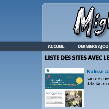
ACCUEIL
DERNIERS AJOU
LISTE DES SITES AVEC 
Nalisse c
Nalisse est une
de les faire con