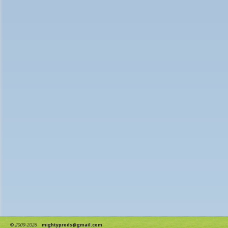
©
2009-2026
mightyprods@gmail.com