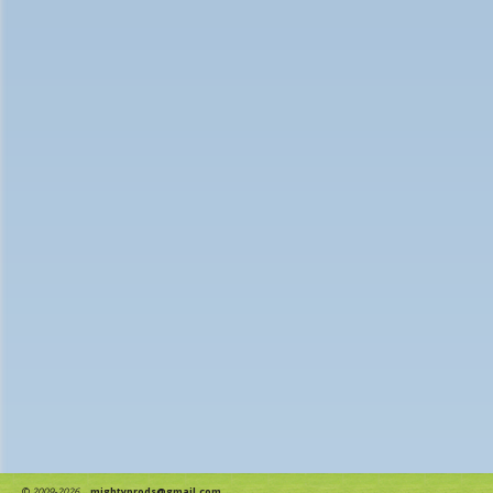
©
2009-2026
mightyprods@gmail.com